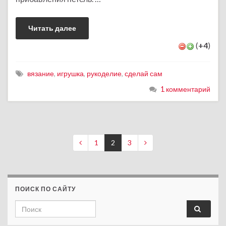
Читать далее
(
+4
)
вязание
,
игрушка
,
рукоделие
,
сделай сам
1 комментарий
1
2
3
ПОИСК ПО САЙТУ
Search for: