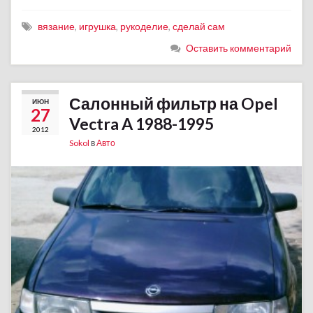
вязание
,
игрушка
,
рукоделие
,
сделай сам
Оставить комментарий
Салонный фильтр на Opel
ИЮН
27
Vectra A 1988-1995
2012
Sokol
в
Авто