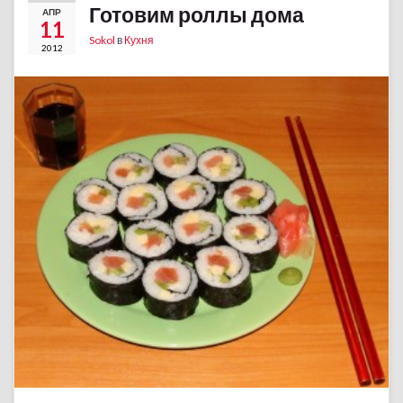
Готовим роллы дома
АПР
11
Sokol
в
Кухня
2012