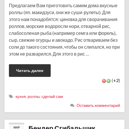
Предлагаем Вам приготовить самим дома вкусные
роллы (яп. макидзуси, они же суши-рулеты). Для
этого нам понадобятся: циновка для сворачивания
роллов, морские водоросли нори, отварной рис,
слабосоленая рыба (например семга или форель),
сыр, свежие огурцы и авокадо. Рис отвариваем без
соли до такого состояния, чтобы он слипался, но при
этом не разварился. Для этого в рис …
Читать далее
(
+2
)
кухня
,
роллы
,
сделай сам
Оставить комментарий
Бендер Сгибальщик
МАР