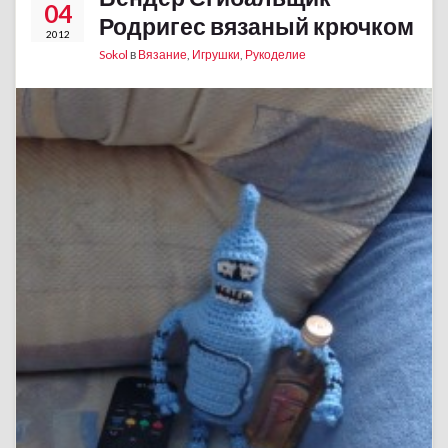
04
Родригес вязаный крючком
2012
Sokol
в
Вязание
,
Игрушки
,
Рукоделие