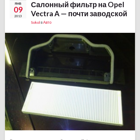
Салонный фильтр на Opel
ЯНВ
09
Vectra A — почти заводской
2013
Sokol
в
Авто