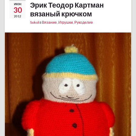
Эрик Теодор Картман
ИЮН
30
вязаный крючком
2012
Sokol
в
Вязание
,
Игрушки
,
Рукоделие