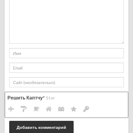
Решить Каптчу*
Star