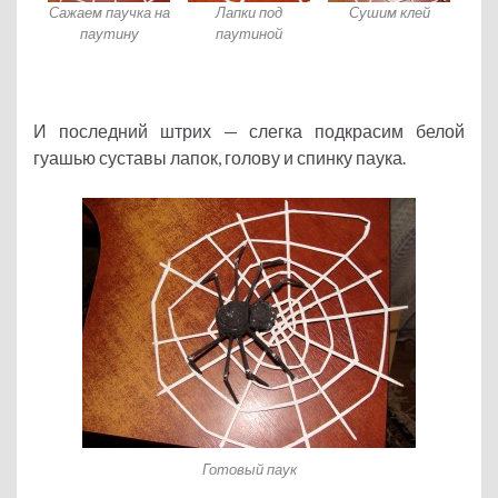
Сажаем паучка на
Лапки под
Сушим клей
паутину
паутиной
И последний штрих — слегка подкрасим белой
гуашью суставы лапок, голову и спинку паука.
Готовый паук