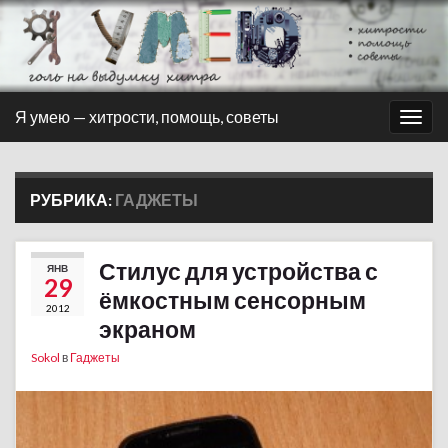
Я умею — хитрости, помощь, советы
Вкл/
выкл
нави
РУБРИКА:
ГАДЖЕТЫ
Стилус для устройства с
ЯНВ
29
ёмкостным сенсорным
2012
экраном
Sokol
в
Гаджеты