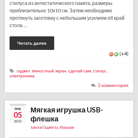
стилуса из антистатического пакета, размеры
приблизительно 10х10 см. Затем необходимо
протянуть заготовку с небольшим усилием об край
стола …
Читать далее
(
+4
)
гаджет
,
ёмкостный экран
,
сделай сам
,
стилус
,
электроника
2 комментария
Мягкая игрушка USB-
ЯНВ
05
флешка
2012
Sokol
в
Гаджеты
,
Игрушки